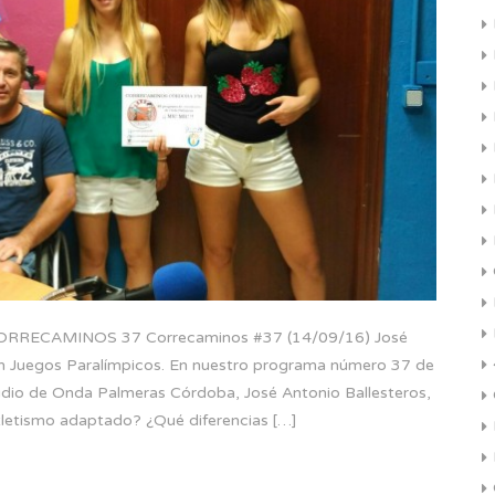
ECAMINOS 37 Correcaminos #37 (14/09/16) José
ción Juegos Paralímpicos. En nuestro programa número 37 de
dio de Onda Palmeras Córdoba, José Antonio Ballesteros,
atletismo adaptado? ¿Qué diferencias […]