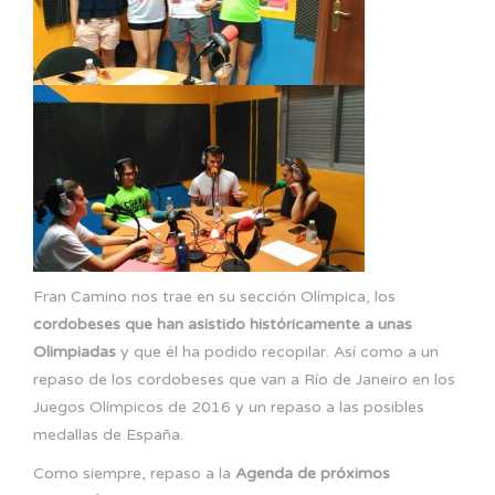
Fran Camino nos trae en su sección Olímpica, los
cordobeses que han asistido históricamente a unas
Olimpiadas
y que él ha podido recopilar. Así como a un
repaso de los cordobeses que van a Río de Janeiro en los
Juegos Olímpicos de 2016 y un repaso a las posibles
medallas de España.
Como siempre, repaso a la
Agenda de próximos