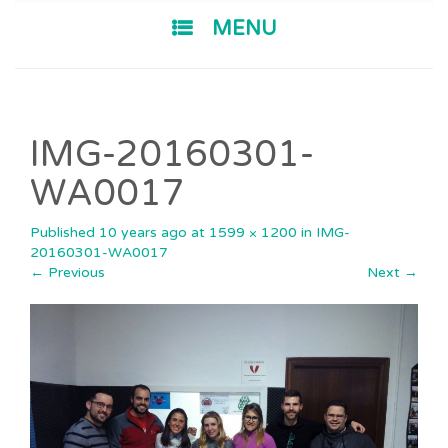
SKIP TO CONTENT
MENU
IMG-20160301-
WA0017
Published
10 years ago
at
1599 × 1200
in
IMG-
20160301-WA0017
←
Previous
Next
→