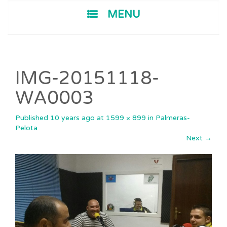
SKIP TO CONTENT
MENU
IMG-20151118-
WA0003
Published
10 years ago
at
1599 × 899
in
Palmeras-
Pelota
Next
→