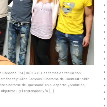
 Córdoba FM (30/03/16) los temas de terulia son:
ernández y Julián Campos. Sindrome de ‘BurnOut’: Aldir
este síndrome del ‘quemado’ en el deporte. ¿Ambición,
s objetivos? ¿El entrenador y/o […]