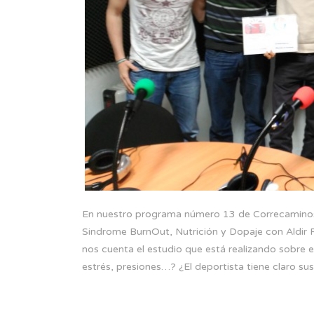
En nuestro programa número 13 de Correcaminos
Sindrome BurnOut, Nutrición y Dopaje con Aldir F
nos cuenta el estudio que está realizando sobre 
estrés, presiones…? ¿El deportista tiene claro su