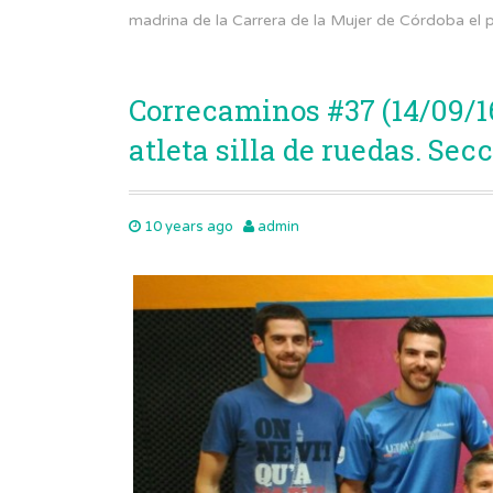
madrina de la Carrera de la Mujer de Córdoba el 
Correcaminos #37 (14/09/16
atleta silla de ruedas. Se
10 years ago
admin