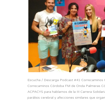
Escucha / Descarga Podcast #41 Correcamino
Correcaminos Córdoba FM de Onda Palmeras Córd
ACPACYS para hablarnos de la III Carrera Soli
parálisis cerebral y afecciones similares que orga