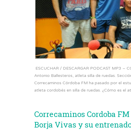
ESCUCHAR / DESCARGAR PODCAST MP3 – CORR
Antonio Ballesteros, atleta silla de ruedas. Sec
Correcaminos Córdoba FM ha pasado por el estu
atleta cordobés en silla de ruedas. ¿Cómo es el 
Correcaminos Cordoba FM #
Borja Vivas y su entrena