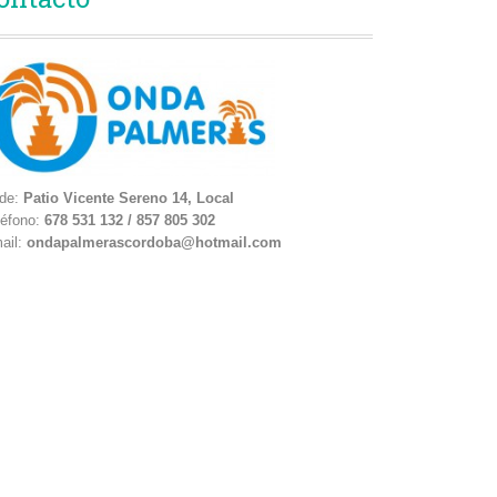
de:
Patio Vicente Sereno 14, Local
léfono:
678 531 132 / 857 805 302
ail:
ondapalmerascordoba@hotmail.com