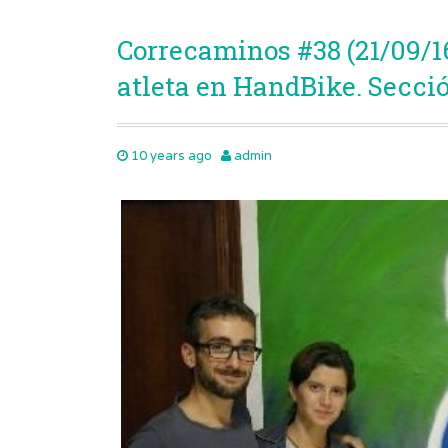
Correcaminos #38 (21/09/1
atleta en HandBike. Secci
10 years ago
admin