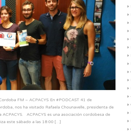
s Cordoba FM – ACPACYS En #PODCAST 41 de
oba, nos ha visitado Rafaela Chounavelle, presidenta de
daria ACPACYS. ACPACYS es una asociación cordobesa de
niza este sábado a las 18:00 […]