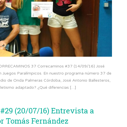
ECAMINOS 37 Correcaminos #37 (14/09/16) José
ción Juegos Paralímpicos. En nuestro programa número 37 de
dio de Onda Palmeras Córdoba, José Antonio Ballesteros,
atletismo adaptado? ¿Qué diferencias […]
29 (20/07/16) Entrevista a
dor Tomás Fernández