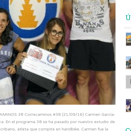
Ú
OS 38 Correcaminos #38 (21/09/16) Carmen García-
ca. En el programa 38 se ha pasado por nuestro estudio de
C
ibano, atleta que compite en handbike. Carmen fue la