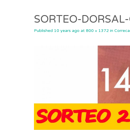
SORTEO-DORSAL
Published
10 years ago
at
800 × 1372
in
Correca