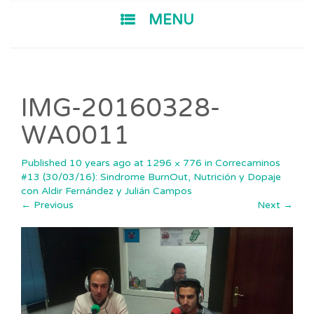
SKIP TO CONTENT
MENU
IMG-20160328-
WA0011
Published
10 years ago
at
1296 × 776
in
Correcaminos
#13 (30/03/16): Sindrome BurnOut, Nutrición y Dopaje
con Aldir Fernández y Julián Campos
←
Previous
Next
→