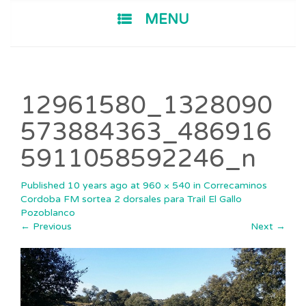
SKIP TO CONTENT
MENU
12961580_1328090
573884363_486916
5911058592246_n
Published
10 years ago
at
960 × 540
in
Correcaminos
Cordoba FM sortea 2 dorsales para Trail El Gallo
Pozoblanco
←
Previous
Next
→